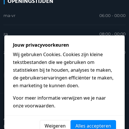
OPENINGSTIJDEN
ma-vr
06:00 - 00:00
za
08:00 - 00:00
zo
09:00 - 23:30
© 2026
Loodgieterkoning.nl
.
Heb je een vraag?
Algemene Voorwaarden
Disclaimer
Privacyverklaring
Begrippenlijst
Steden
Sitemap