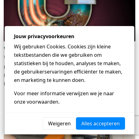
Wat te doen bij een verstopte afvoer
17 maart 2025
Een verstopte afvoer kan leiden tot ongemak en
hinder in je huis. Het is belangrijk om snel te
handelen om verdere problemen en schade te
voorkomen. In dit artikel delen we waardevol advies
van Loodgieter Koning over hoe je het beste kunt
ARTIKEL LEZEN
handelen bij een
Heb je een vraag?