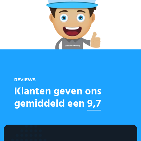
REVIEWS
Klanten geven ons
gemiddeld een
9,7