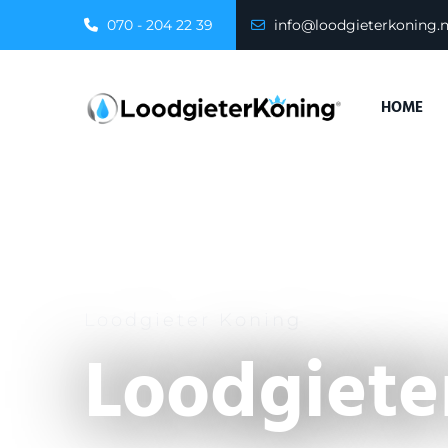
070 - 204 22 39
info@loodgieterkoning.n
HOME
Loodgieter Koning
Loodgiete