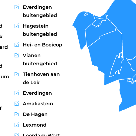
Everdingen
buitengebied
d
Hagestein
buitengebied
k
Hei- en Boeicop
erd
Vianen
buitengebied
d
Tienhoven aan
trum
de Lek
Everdingen
Amaliastein
f
De Hagen
Lexmond
Leerdam-West