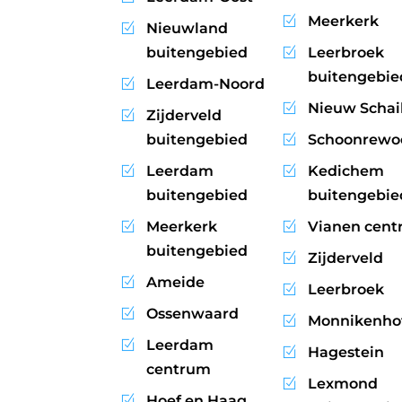
Meerkerk
Nieuwland
buitengebied
Leerbroek
buitengebie
Leerdam-Noord
Nieuw Schai
Zijderveld
buitengebied
Schoonrewo
Leerdam
Kedichem
buitengebied
buitengebie
Meerkerk
Vianen cen
buitengebied
Zijderveld
Ameide
Leerbroek
Ossenwaard
Monnikenho
Leerdam
Hagestein
centrum
Lexmond
Hoef en Haag