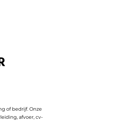
R
g of bedrijf. Onze
iding, afvoer, cv-