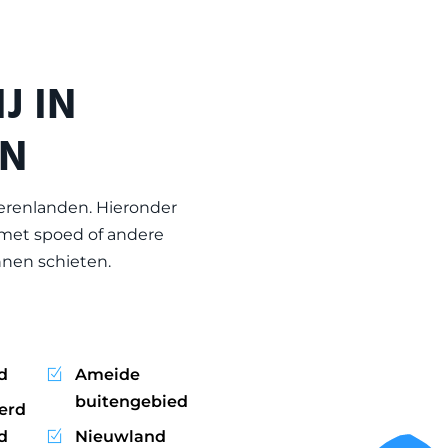
J IN
EN
eerenlanden
. Hieronder
 met spoed of andere
nen schieten.
d
Ameide
buitengebied
erd
d
Nieuwland