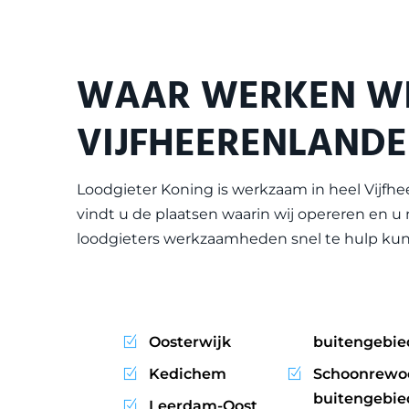
WAAR WERKEN WI
VIJFHEERENLAND
Loodgieter Koning is werkzaam in heel
Vijfh
vindt u de plaatsen waarin wij opereren en u
loodgieters werkzaamheden snel te hulp kun
Oosterwijk
buitengebie
Kedichem
Schoonrewo
buitengebie
Leerdam-Oost