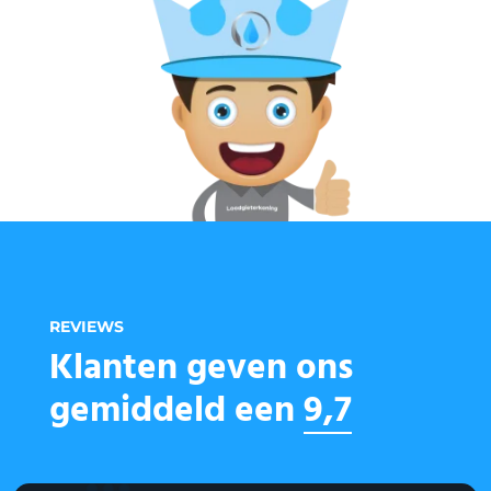
REVIEWS
Klanten geven ons
gemiddeld een
9,7