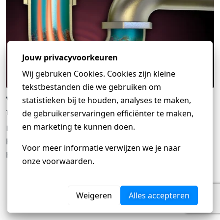
Wat te doen bij een verstopte afvoer
17 maart 2025
Een verstopte afvoer kan leiden tot ongemak en
hinder in je huis. Het is belangrijk om snel te
handelen om verdere problemen en schade te
voorkomen. In dit artikel delen we waardevol advies
Heb je een vraag?
van Loodgieter Koning over hoe je het beste kunt
ARTIKEL LEZEN
handelen bij een