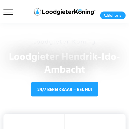
Bel ons
Loodgieter Koning
Loodgieter Hendrik-Ido-
Ambacht
24/7 BEREIKBAAR – BEL NU!