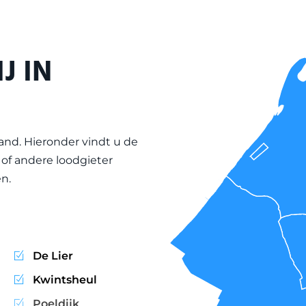
J IN
and
. Hieronder vindt u de
of andere loodgieter
n.
De Lier
Kwintsheul
Poeldijk