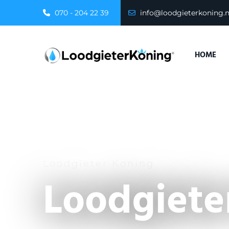
070 - 204 22 39
info@loodgieterkoning.n
HOME
Loodgieter Koning
Loodgieter