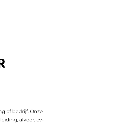
R
g of bedrijf. Onze
iding, afvoer, cv-