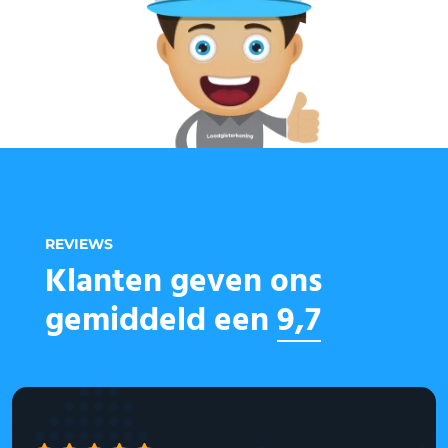
REVIEWS
Klanten geven ons
gemiddeld een
9,7