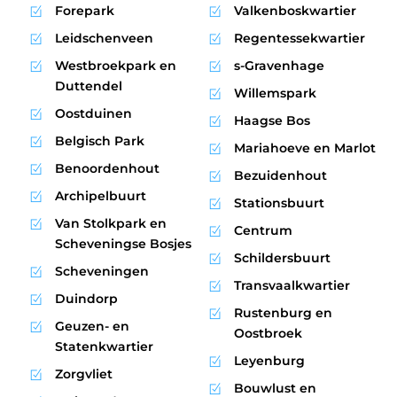
Forepark
Valkenboskwartier
Leidschenveen
Regentessekwartier
Westbroekpark en
s-Gravenhage
Duttendel
Willemspark
Oostduinen
Haagse Bos
Belgisch Park
Mariahoeve en Marlot
Benoordenhout
Bezuidenhout
Archipelbuurt
Stationsbuurt
Van Stolkpark en
Centrum
Scheveningse Bosjes
Schildersbuurt
Scheveningen
Transvaalkwartier
Duindorp
Rustenburg en
Geuzen- en
Oostbroek
Statenkwartier
Leyenburg
Zorgvliet
Bouwlust en