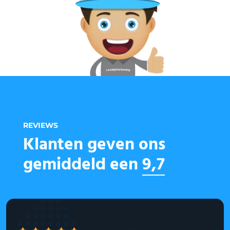
REVIEWS
Klanten geven ons
gemiddeld een
9,7