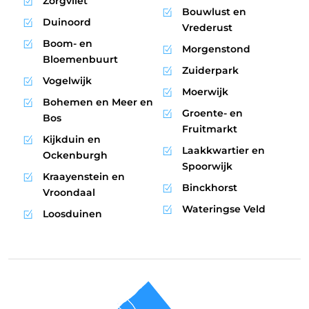
Zorgvliet
Bouwlust en
Duinoord
Vrederust
Boom- en
Morgenstond
Bloemenbuurt
Zuiderpark
Vogelwijk
Moerwijk
Bohemen en Meer en
Groente- en
Bos
Fruitmarkt
Kijkduin en
Laakkwartier en
Ockenburgh
Spoorwijk
Kraayenstein en
Binckhorst
Vroondaal
Wateringse Veld
Loosduinen