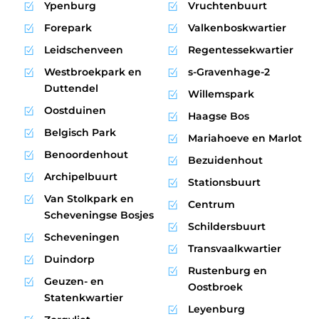
Ypenburg
Vruchtenbuurt
Forepark
Valkenboskwartier
Leidschenveen
Regentessekwartier
Westbroekpark en
s-Gravenhage-2
Duttendel
Willemspark
Oostduinen
Haagse Bos
Belgisch Park
Mariahoeve en Marlot
Benoordenhout
Bezuidenhout
Archipelbuurt
Stationsbuurt
Van Stolkpark en
Centrum
Scheveningse Bosjes
Schildersbuurt
Scheveningen
Transvaalkwartier
Duindorp
Rustenburg en
Geuzen- en
Oostbroek
Statenkwartier
Leyenburg