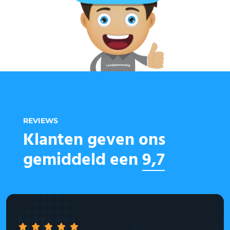
REVIEWS
Klanten geven ons
gemiddeld een
9,7