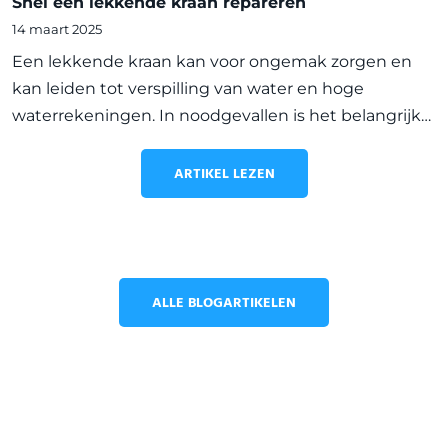
Snel een lekkende kraan repareren
14 maart 2025
Een lekkende kraan kan voor ongemak zorgen en
kan leiden tot verspilling van water en hoge
waterrekeningen. In noodgevallen is het belangrijk
om snel actie te ondernemen om de lekkage te
stoppen en verdere schade te voorkomen. In dit
ARTIKEL LEZEN
artikel delen we de s
ALLE BLOGARTIKELEN