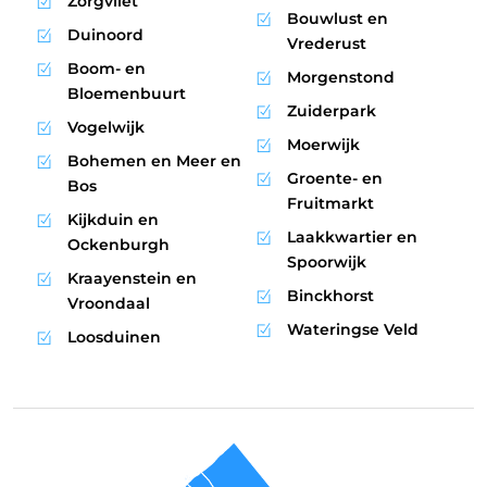
Zorgvliet
Bouwlust en
Duinoord
Vrederust
Boom- en
Morgenstond
Bloemenbuurt
Zuiderpark
Vogelwijk
Moerwijk
Bohemen en Meer en
Groente- en
Bos
Fruitmarkt
Kijkduin en
Laakkwartier en
Ockenburgh
Spoorwijk
Kraayenstein en
Binckhorst
Vroondaal
Wateringse Veld
Loosduinen