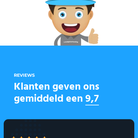
REVIEWS
Klanten geven ons
gemiddeld een
9,7