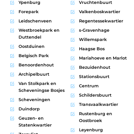
Ypenburg
Vruchtenbuurt
Forepark
Valkenboskwartier
Leidschenveen
Regentessekwartier
Westbroekpark en
s-Gravenhage
Duttendel
Willemspark
Oostduinen
Haagse Bos
Belgisch Park
Mariahoeve en Marlot
Benoordenhout
Bezuidenhout
Archipelbuurt
Stationsbuurt
Van Stolkpark en
Centrum
Scheveningse Bosjes
Schildersbuurt
Scheveningen
Transvaalkwartier
Duindorp
Rustenburg en
Geuzen- en
Oostbroek
Statenkwartier
Leyenburg