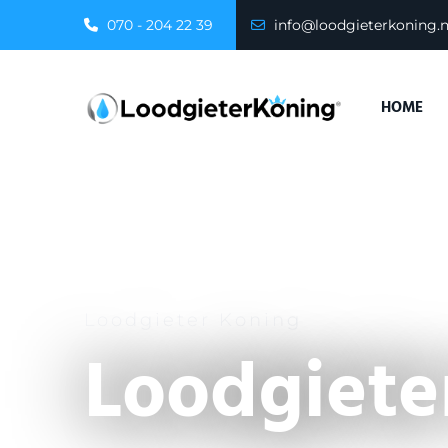
070 - 204 22 39
info@loodgieterkoning.n
HOME
Loodgieter Koning
Loodgiete