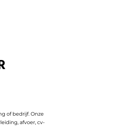
R
g of bedrijf. Onze
iding, afvoer, cv-