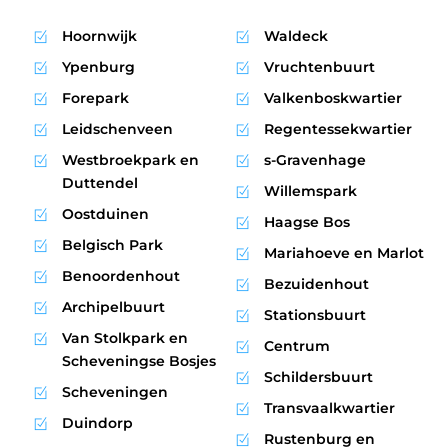
Hoornwijk
Waldeck
Ypenburg
Vruchtenbuurt
Forepark
Valkenboskwartier
Leidschenveen
Regentessekwartier
Westbroekpark en
s-Gravenhage
Duttendel
Willemspark
Oostduinen
Haagse Bos
Belgisch Park
Mariahoeve en Marlot
Benoordenhout
Bezuidenhout
Archipelbuurt
Stationsbuurt
Van Stolkpark en
Centrum
Scheveningse Bosjes
Schildersbuurt
Scheveningen
Transvaalkwartier
Duindorp
Rustenburg en