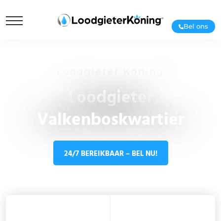
Bel ons
Loodgieter Koning
Loodgieter
Valkenboskwartier
24/7 BEREIKBAAR – BEL NU!